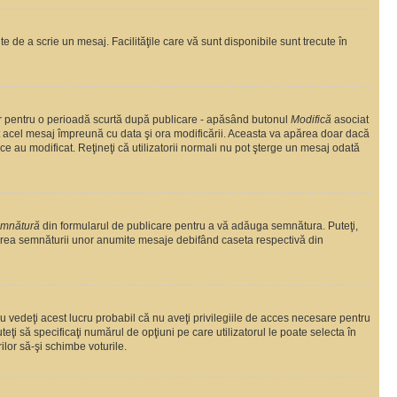
te de a scrie un mesaj. Facilităţile care vă sunt disponibile sunt trecute în
oar pentru o perioadă scurtă după publicare - apăsând butonul
Modifică
asociat
at acel mesaj împreună cu data şi ora modificării. Aceasta va apărea doar dacă
 au modificat. Reţineţi că utilizatorii normali nu pot şterge un mesaj odată
emnătură
din formularul de publicare pentru a vă adăuga semnătura. Puteţi,
area semnăturii unor anumite mesaje debifând caseta respectivă din
 vedeţi acest lucru probabil că nu aveţi privilegiile de acces necesare pentru
eţi să specificaţi numărul de opţiuni pe care utilizatorul le poate selecta în
ilor să-şi schimbe voturile.