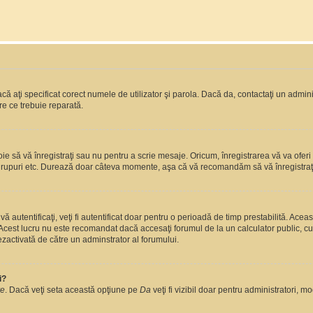
ă aţi specificat corect numele de utilizator şi parola. Dacă da, contactaţi un administ
re ce trebuie reparată.
 să vă înregistraţi sau nu pentru a scrie mesaje. Oricum, înregistrarea vă va oferi ac
 în grupuri etc. Durează doar câteva momente, aşa că vă recomandăm să vă înregistraţ
vă autentificaţi, veţi fi autentificat doar pentru o perioadă de timp prestabilită. A
. Acest lucru nu este recomandat dacă accesaţi forumul de la un calculator public, cum 
ezactivată de către un adminstrator al forumului.
i?
re
. Dacă veţi seta această opţiune pe
Da
veţi fi vizibil doar pentru administratori, 