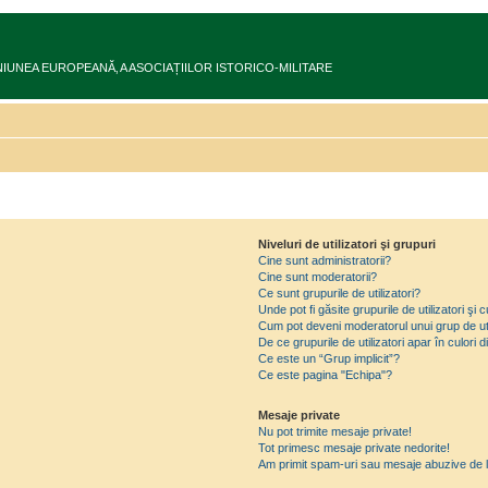
ru în UNIUNEA EUROPEANĂ‚ A ASOCIAȚIILOR ISTORICO-MILITARE
Niveluri de utilizatori şi grupuri
Cine sunt administratorii?
Cine sunt moderatorii?
Ce sunt grupurile de utilizatori?
Unde pot fi găsite grupurile de utilizatori ş
Cum pot deveni moderatorul unui grup de uti
De ce grupurile de utilizatori apar în culori di
Ce este un “Grup implicit”?
Ce este pagina "Echipa"?
Mesaje private
Nu pot trimite mesaje private!
Tot primesc mesaje private nedorite!
Am primit spam-uri sau mesaje abuzive de l