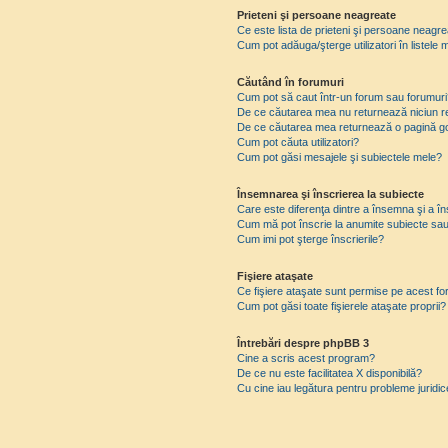
Prieteni şi persoane neagreate
Ce este lista de prieteni şi persoane neagr
Cum pot adăuga/şterge utilizatori în listel
Căutând în forumuri
Cum pot să caut într-un forum sau forumuri
De ce căutarea mea nu returnează niciun re
De ce căutarea mea returnează o pagină g
Cum pot căuta utilizatori?
Cum pot găsi mesajele şi subiectele mele?
Însemnarea şi înscrierea la subiecte
Care este diferenţa dintre a însemna şi a în
Cum mă pot înscrie la anumite subiecte sau
Cum imi pot şterge înscrierile?
Fişiere ataşate
Ce fişiere ataşate sunt permise pe acest f
Cum pot găsi toate fişierele ataşate proprii?
Întrebări despre phpBB 3
Cine a scris acest program?
De ce nu este facilitatea X disponibilă?
Cu cine iau legătura pentru probleme juridi