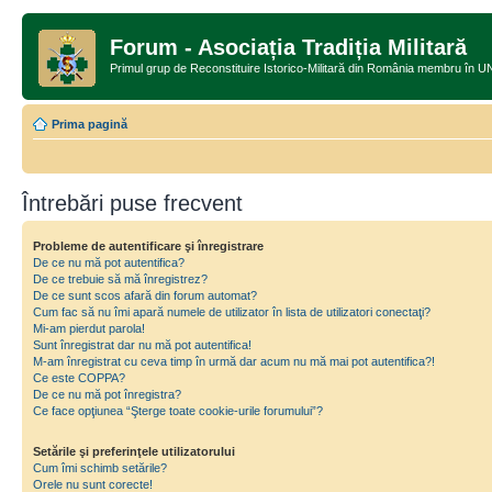
Forum - Asociația Tradiția Militară
Primul grup de Reconstituire Istorico-Militară din România memb
Prima pagină
Întrebări puse frecvent
Probleme de autentificare şi înregistrare
De ce nu mă pot autentifica?
De ce trebuie să mă înregistrez?
De ce sunt scos afară din forum automat?
Cum fac să nu îmi apară numele de utilizator în lista de utilizatori conectaţi?
Mi-am pierdut parola!
Sunt înregistrat dar nu mă pot autentifica!
M-am înregistrat cu ceva timp în urmă dar acum nu mă mai pot autentifica?!
Ce este COPPA?
De ce nu mă pot înregistra?
Ce face opţiunea “Şterge toate cookie-urile forumului”?
Setările şi preferinţele utilizatorului
Cum îmi schimb setările?
Orele nu sunt corecte!