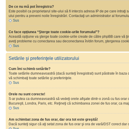
De ce nu mă pot înregistra?
Este posibil ca proprietarul site-ului să fi interzis adresa IP de pe care intraţi
ului pentru a preveni noile înregistrări. Contactaţi un administrator al forumulu
Sus
Ce face opţiunea “Şterge toate cookie-urile forumului”?
Această opţiune va şterge toate cookie-urile create de către phpBB care vă ţin
aveţi probleme cu conectarea sau deconectarea în/din forum, ştergerea cookie-u
Sus
Setările şi preferinţele utilizatorului
Cum îmi schimb setările?
Toate setările dumneavoastră (dacă sunteţi înregistrat) sunt păstrate în baza de
vă schimbaţi toate setările şi preferinţele.
Sus
Orele nu sunt corecte!
S-ar putea ca dumneavoastră să vedeţi orele afişate dintr-o zonă cu fus orar dif
Bucureşti, Londra, Paris, etc. Reţineţi că schimbarea zonei de fus orar, ca major
Sus
Am schimbat zona de fus orar, dar ora tot este greşită!
Dacă sunteţi sigur că aţi setat zona de fus orar şi ora de vară/DST corect dar 
Sus