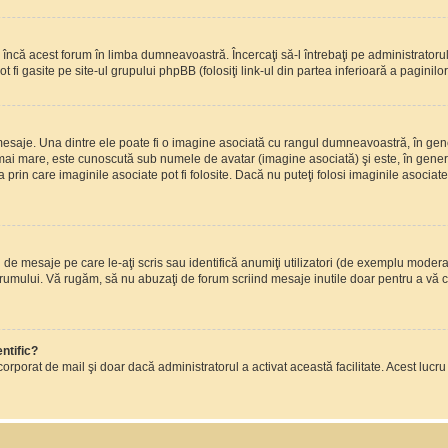
încă acest forum în limba dumneavoastră. Încercaţi să-l întrebaţi pe administrator
t fi gasite pe site-ul grupului phpBB (folosiţi link-ul din partea inferioară a paginilo
mesaje. Una dintre ele poate fi o imagine asociată cu rangul dumneavoastră, în gen
mai mare, este cunoscută sub numele de avatar (imagine asociată) şi este, în general
prin care imaginile asociate pot fi folosite. Dacă nu puteţi folosi imaginile asociate,
 mesaje pe care le-aţi scris sau identifică anumiţi utilizatori (de exemplu moderato
orumului. Vă rugăm, să nu abuzaţi de forum scriind mesaje inutile doar pentru a vă cr
ntific?
ul încorporat de mail şi doar dacă administratorul a activat această facilitate. Acest 