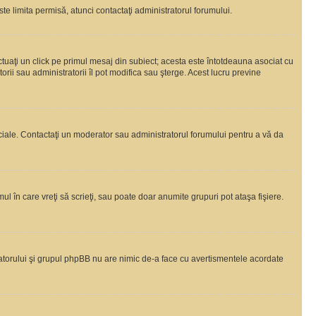
te limita permisă, atunci contactaţi administratorul forumului.
ctuaţi un click pe primul mesaj din subiect; acesta este întotdeauna asociat cu
rii sau administratorii îl pot modifica sau şterge. Acest lucru previne
peciale. Contactaţi un moderator sau administratorul forumului pentru a vă da
ul în care vreţi să scrieţi, sau poate doar anumite grupuri pot ataşa fişiere.
tratorului şi grupul phpBB nu are nimic de-a face cu avertismentele acordate