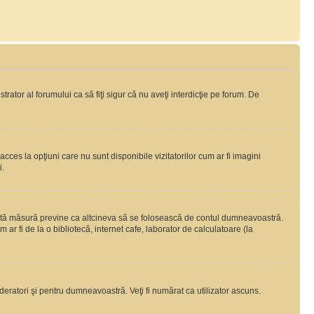
rator al forumului ca să fiţi sigur că nu aveţi interdicţie pe forum. De
ces la opţiuni care nu sunt disponibile vizitatorilor cum ar fi imagini
i.
ceastă măsură previne ca altcineva să se folosească de contul dumneavoastră.
ar fi de la o bibliotecă, internet cafe, laborator de calculatoare (la
moderatori şi pentru dumneavoastră. Veţi fi numărat ca utilizator ascuns.