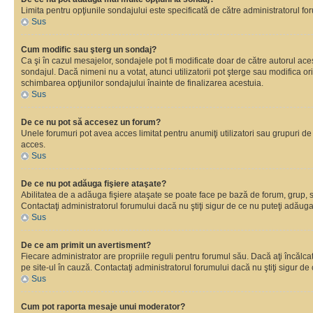
Limita pentru opţiunile sondajului este specificată de către administratorul fo
Sus
Cum modific sau şterg un sondaj?
Ca şi în cazul mesajelor, sondajele pot fi modificate doar de către autorul ac
sondajul. Dacă nimeni nu a votat, atunci utilizatorii pot şterge sau modifica o
schimbarea opţiunilor sondajului înainte de finalizarea acestuia.
Sus
De ce nu pot să accesez un forum?
Unele forumuri pot avea acces limitat pentru anumiţi utilizatori sau grupuri de
acces.
Sus
De ce nu pot adăuga fişiere ataşate?
Abilitatea de a adăuga fişiere ataşate se poate face pe bază de forum, grup, sau
Contactaţi administratorul forumului dacă nu ştiţi sigur de ce nu puteţi adăuga 
Sus
De ce am primit un avertisment?
Fiecare administrator are propriile reguli pentru forumul său. Dacă aţi încălc
pe site-ul în cauză. Contactaţi administratorul forumului dacă nu ştiţi sigur de 
Sus
Cum pot raporta mesaje unui moderator?