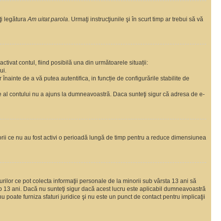
ţi legătura
Am uitat parola
. Urmaţi instrucţiunile şi în scurt timp ar trebui să vă
ctivat contul, fiind posibilă una din următoarele situații:
ui.
r înainte de a vă putea autentifica, in funcție de configurările stabilite de
are al contului nu a ajuns la dumneavoastră. Daca sunteţi sigur că adresa de e-
torii ce nu au fost activi o perioadă lungă de timp pentru a reduce dimensiunea
urilor ce pot colecta informaţii personale de la minorii sub vârsta 13 ani să
sub 13 ani. Dacă nu sunteţi sigur dacă acest lucru este aplicabil dumneavoastră
nu poate furniza sfaturi juridice şi nu este un punct de contact pentru implicaţii