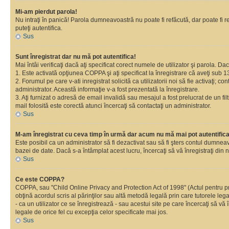
Mi-am pierdut parola!
Nu intraţi în panică! Parola dumneavoastră nu poate fi refăcută, dar poate fi re
puteţi autentifica.
Sus
Sunt înregistrat dar nu mă pot autentifica!
Mai întâi verificaţi dacă aţi specificat corect numele de utilizator şi parola. D
1. Este activată opţiunea COPPA şi aţi specificat la înregistrare că aveţi sub 13
2. Forumul pe care v-ati inregistrat solicită ca utilizatorii noi să fie activaţi; 
administrator. Această informaţie v-a fost prezentată la înregistrare.
3. Aţi furnizat o adresă de email invalidă sau mesajul a fost prelucrat de un 
mail folosită este corectă atunci încercaţi să contactaţi un administrator.
Sus
M-am înregistrat cu ceva timp în urmă dar acum nu mă mai pot autentific
Este posibil ca un administrator să fi dezactivat sau să fi şters contul dumne
bazei de date. Dacă s-a întâmplat acest lucru, încercaţi să vă înregistraţi din no
Sus
Ce este COPPA?
COPPA, sau "Child Online Privacy and Protection Act of 1998" (Actul pentru prote
obţină acordul scris al părinţilor sau altă metodă legală prin care tutorele le
- ca un utilizator ce se înregistrează - sau acestui site pe care încercaţi să vă
legale de orice fel cu excepţia celor specificate mai jos.
Sus