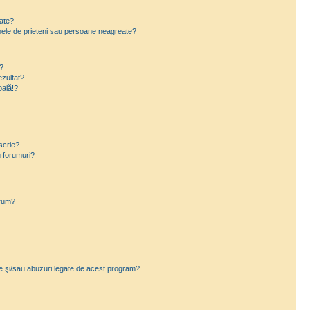
eate?
e mele de prieteni sau persoane neagreate?
?
zultat?
oală!?
scrie?
 forumuri?
orum?
ce şi/sau abuzuri legate de acest program?