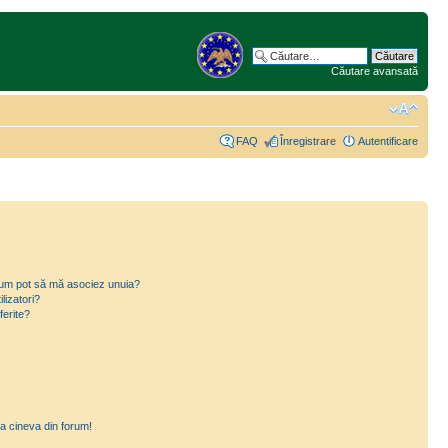
Căutare avansată
FAQ
Înregistrare
Autentificare
i cum pot să mă asociez unuia?
lizatori?
ferite?
a cineva din forum!