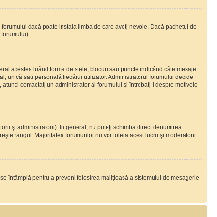
ul forumului dacă poate instala limba de care aveţi nevoie. Dacă pachetul de
r forumului)
eral acestea luând forma de stele, blocuri sau puncte indicând câte mesaje
, unică sau personală fiecărui utilizator. Administratorul forumului decide
 atunci contactaţi un administrator al forumului şi întrebaţi-l despre motivele
rii şi administratorii). În general, nu puteţi schimba direct denumirea
eşte rangul. Majoritatea forumurilor nu vor tolera acest lucru şi moderatorii
lucru se întâmplă pentru a preveni folosirea maliţioasă a sistemului de mesagerie