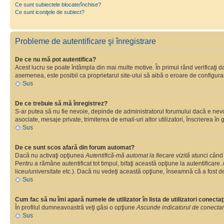
Ce sunt subiectele blocate/închise?
Ce sunt iconiţele de subiect?
Probleme de autentificare şi înregistrare
De ce nu mă pot autentifica?
Acest lucru se poate întâmpla din mai multe motive. În primul rând verificaţi dac
asemenea, este posibil ca proprietarul site-ului să aibă o eroare de configura
Sus
De ce trebuie să mă înregistrez?
S-ar putea să nu fie nevoie, depinde de administratorul forumului dacă e nevoie
asociate, mesaje private, trimiterea de email-uri altor utilizatori, înscrierea
Sus
De ce sunt scos afară din forum automat?
Dacă nu activaţi opţiunea
Autentifică-mă automat la fiecare vizită
atunci când 
Pentru a rămâne autentificat tot timpul, bifaţi această opţiune la autentificare
liceu/universitate etc.). Dacă nu vedeţi această opţiune, înseamnă că a fost d
Sus
Cum fac să nu îmi apară numele de utilizator în lista de utilizatori conectaţ
În profilul dumneavoastră veţi găsi o opţiune
Ascunde indicatorul de conecta
Sus