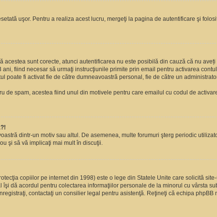
setată uşor. Pentru a realiza acest lucru, mergeţi la pagina de autentificare şi folosi
acă acestea sunt corecte, atunci autentificarea nu este posibilă din cauză că nu aveți a
 ani, fiind necesar să urmaţi instrucţiunile primite prin email pentru activarea contul
contul poate fi activat fie de către dumneavoastră personal, fie de către un administrato
filtru de spam, acestea fiind unul din motivele pentru care emailul cu codul de activ
a?!
avoastră dintr-un motiv sau altul. De asemenea, multe forumuri şterg periodic utiliza
u şi să vă implicaţi mai mult în discuţii.
cţia copiilor pe internet din 1998) este o lege din Statele Unite care solicită site-
gal îşi dă acordul pentru colectarea informaţiilor personale de la minorul cu vârsta 
 înregistraţi, contactaţi un consilier legal pentru asistenţă. Reţineţi că echipa phpBB 