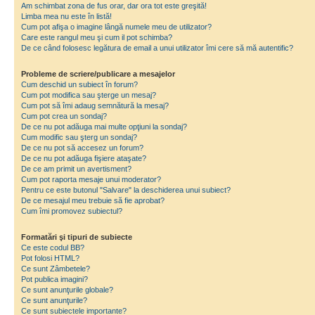
Am schimbat zona de fus orar, dar ora tot este greşită!
Limba mea nu este în listă!
Cum pot afişa o imagine lângă numele meu de utilizator?
Care este rangul meu şi cum il pot schimba?
De ce când folosesc legătura de email a unui utilizator îmi cere să mă autentific?
Probleme de scriere/publicare a mesajelor
Cum deschid un subiect în forum?
Cum pot modifica sau şterge un mesaj?
Cum pot să îmi adaug semnătură la mesaj?
Cum pot crea un sondaj?
De ce nu pot adăuga mai multe opţiuni la sondaj?
Cum modific sau şterg un sondaj?
De ce nu pot să accesez un forum?
De ce nu pot adăuga fişiere ataşate?
De ce am primit un avertisment?
Cum pot raporta mesaje unui moderator?
Pentru ce este butonul "Salvare" la deschiderea unui subiect?
De ce mesajul meu trebuie să fie aprobat?
Cum îmi promovez subiectul?
Formatări şi tipuri de subiecte
Ce este codul BB?
Pot folosi HTML?
Ce sunt Zâmbetele?
Pot publica imagini?
Ce sunt anunţurile globale?
Ce sunt anunţurile?
Ce sunt subiectele importante?