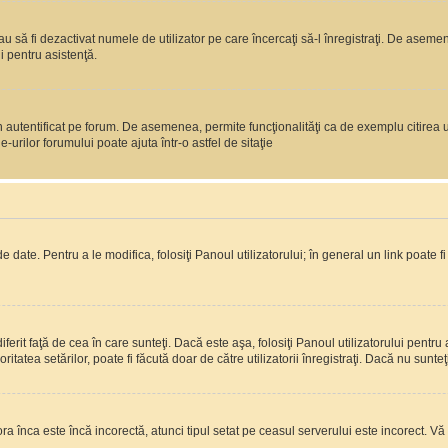
 sau să fi dezactivat numele de utilizator pe care încercaţi să-l înregistraţi. De aseme
i pentru asistenţă.
 autentificat pe forum. De asemenea, permite funcţionalităţi ca de exemplu citirea u
rilor forumului poate ajuta într-o astfel de sitaţie
 date. Pentru a le modifica, folosiţi Panoul utilizatorului; în general un link poate f
erit faţă de cea în care sunteţi. Dacă este aşa, folosiţi Panoul utilizatorului pentru 
itatea setărilor, poate fi făcută doar de către utilizatorii înregistraţi. Dacă nu sunte
ora înca este încă incorectă, atunci tipul setat pe ceasul serverului este incorect. 