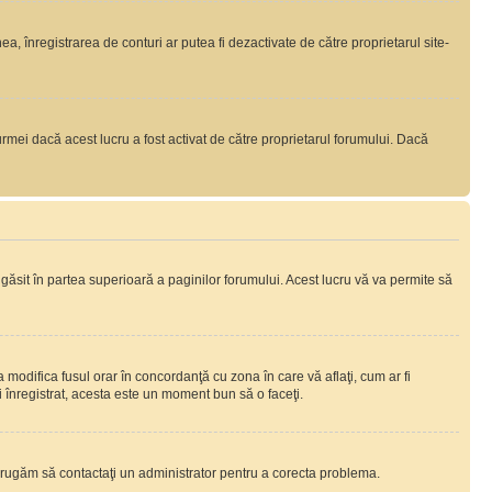
nea, înregistrarea de conturi ar putea fi dezactivate de către proprietarul site-
rmei dacă acest lucru a fost activat de către proprietarul forumului. Dacă
i găsit în partea superioară a paginilor forumului. Acest lucru vă va permite să
a modifica fusul orar în concordanţă cu zona în care vă aflaţi, cum ar fi
ţi înregistrat, acesta este un moment bun să o faceţi.
Vă rugăm să contactaţi un administrator pentru a corecta problema.