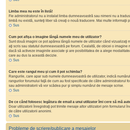
Limba mea nu este în listă!
Fie administratorul nu a instalat limba dumneavoastră sau nimeni nu a tradus 
limbă nu există, sunteţi liber să creaţi o nouă traducere. Mai multe informaţii po
Sus
Cum pot afişa o imagine lângă numele meu de utilizator?
Sunt două imagini ce pot apărea lângă numele de utilizator când vizualizaţi 
aţi scris sau statutul dumneavoastră pe forum. Cealaltă, de obicei o imagine 
dacă să activeze imaginile asociate şi are posibilitatea de a alege modalitatea 
care au dus la această decizie.
Sus
Care este rangul meu şi cum il pot schimba?
Rangurile, care apar sub numele dumneavoastră de utilizator, indică numărul de
rangurilor forumului faţă de cum au fost specificate de către administratorul f
sau administratorii vă vor scădea pur şi simplu numărul de mesaje scrise.
Sus
De ce când folosesc legătura de email a unui utilizator îmi cere să mă aute
Doar utilizatorii înregistraţi pot trimite mesaje altor utilizatori prin formular
de către utilizatorii anonimi.
Sus
Probleme de scriere/publicare a mesajelor