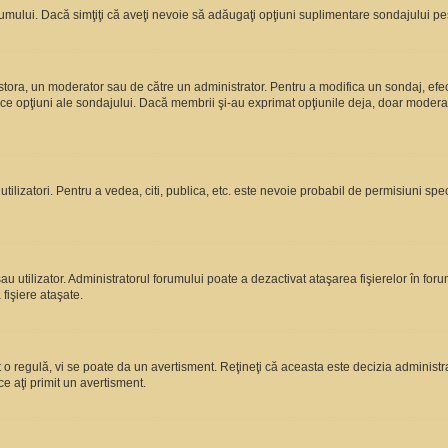
rumului. Dacă simţiţi că aveţi nevoie să adăugaţi opţiuni suplimentare sondajului pes
estora, un moderator sau de către un administrator. Pentru a modifica un sondaj, efe
rice opţiuni ale sondajului. Dacă membrii şi-au exprimat opţiunile deja, doar moderato
 utilizatori. Pentru a vedea, citi, publica, etc. este nevoie probabil de permisiuni s
 utilizator. Administratorul forumului poate a dezactivat ataşarea fişierelor în forum
fişiere ataşate.
at o regulă, vi se poate da un avertisment. Reţineţi că aceasta este decizia adminis
ce aţi primit un avertisment.