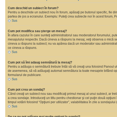
Cum deschid un subiect în forum?
Pentru a deschide un subiect nou în forum, apăsaţi pe butonul specific, fie din f
partea de jos a ecranului. Exemplu: Puteţi crea subiecte noi în acest forum, Pu
Sus
Cum pot modifica sau şterge un mesaj?
În afara cazului în care sunteţi administratorul sau moderatorul forumului, p
mesajulului respectiv. Dacă cineva a răspuns la mesaj, veţi observa o mică se
cineva a răspuns la subiect; nu va apărea dacă un moderator sau administrator 
ce cineva a răspuns.
Sus
Cum pot să îmi adaug semnătură la mesaj?
Pentru a adăuga o semnătură trebuie întâi să vă creaţi una folosind Panoul uti
de asemenea, să vă adăugaţi automat semnătura la toate mesajele bifând opţi
formularul de publicare.
Sus
Cum pot crea un sondaj?
Când creaţi un subiect nou sau modificaţi primul mesaj al unui subiect, ar tre
a crea sondaje. Introduceţi un titlu pentru chestionar şi cel puţin două opţiuni
timpul votării folosind “Opţiuni per utilizator”, valabilitatea în zile a sondaju
Sus
De ce nu pot adăuga mai multe opţiuni la sondaj?