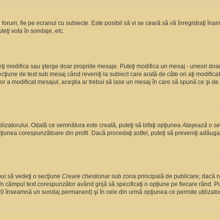
orum, fie pe ecranul cu subiecte. Este posibil să vi se ceară să vă înregistraţi înain
teţi vota în sondaje, etc.
uteţi modifica sau şterge doar propriile mesaje. Puteţi modifica un mesaj - uneori d
cţiune de text sub mesaj când reveniţi la subiect care arată de câte ori aţi modific
a modificat mesajul, aceştia ar trebui să lase un mesaj în care să spună ce şi de ce
lizatorului. Odată ce semnătura este creată, puteţi să bifaţi opţiunea
Ataşează o s
unea corespunzătoare din profil. Dacă procedaţi astfel, puteţi să preveniţi adăug
bui să vedeţi o secţiune
Creare chestionar
sub zona principală de publicare; dacă nu
 în câmpul text corespunzător având grijă să specificaţi o opţiune pe fiecare rând. Put
lui (0 înseamnă un sondaj permanent) şi în cele din urmă opţiunea ce permite utilizator