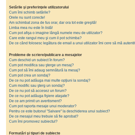
Setările şi preferinţele utilizatorului
Cum îmi schimb setările?
Orele nu sunt corecte!
Am schimbat zona de fus orar, dar ora tot este greşită!
Limba mea nu este în listă!
Cum pot afişa o imagine lângă numele meu de utilizator?
Care este rangul meu şi cum il pot schimba?
De ce când folosesc legătura de email a unui utilizator îmi cere să mă autenti
Probleme de scriere/publicare a mesajelor
Cum deschid un subiect în forum?
Cum pot modifica sau şterge un mesaj?
Cum pot să îmi adaug semnătură la mesaj?
Cum pot crea un sondaj?
De ce nu pot adăuga mai multe opţiuni la sondaj?
Cum modific sau şterg un sondaj?
De ce nu pot să accesez un forum?
De ce nu pot adăuga fişiere ataşate?
De ce am primit un avertisment?
Cum pot raporta mesaje unui moderator?
Pentru ce este butonul "Salvare" la deschiderea unui subiect?
De ce mesajul meu trebuie să fie aprobat?
Cum îmi promovez subiectul?
Formatări şi tipuri de subiecte