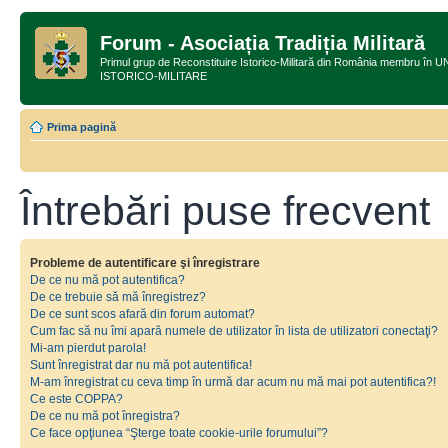
Forum - Asociația Tradiția Militară
Primul grup de Reconstituire Istorico-Militară din România membru
ISTORICO-MILITARE
Prima pagină
Întrebări puse frecvent
Probleme de autentificare şi înregistrare
De ce nu mă pot autentifica?
De ce trebuie să mă înregistrez?
De ce sunt scos afară din forum automat?
Cum fac să nu îmi apară numele de utilizator în lista de utilizatori conectaţi?
Mi-am pierdut parola!
Sunt înregistrat dar nu mă pot autentifica!
M-am înregistrat cu ceva timp în urmă dar acum nu mă mai pot autentifica?!
Ce este COPPA?
De ce nu mă pot înregistra?
Ce face opţiunea “Şterge toate cookie-urile forumului”?