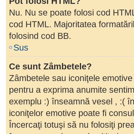
Pot folosi HTML?
Nu. Nu se poate folosi cod HTML c
cod HTML. Majoritatea formatăril
folosind cod BB.
Sus
Ce sunt Zâmbetele?
Zâmbetele sau iconiţele emotive s
pentru a exprima anumite sentim
exemplu :) înseamnă vesel , :( î
iconiţelor emotive poate fi consul
Încercaţi totuşi să nu folosiţi pr