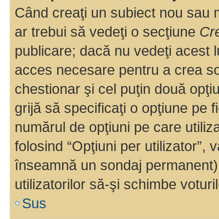
Când creaţi un subiect nou sau mo
ar trebui să vedeţi o secţiune
Cr
publicare; dacă nu vedeţi acest lu
acces necesare pentru a crea son
chestionar şi cel puţin două opţ
grijă să specificaţi o opţiune pe f
numărul de opţiuni pe care utiliza
folosind “Opţiuni per utilizator”, v
înseamnă un sondaj permanent) ş
utilizatorilor să-şi schimbe voturil
Sus