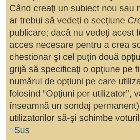
Când creaţi un subiect nou sau mo
ar trebui să vedeţi o secţiune
Cr
publicare; dacă nu vedeţi acest lu
acces necesare pentru a crea son
chestionar şi cel puţin două opţ
grijă să specificaţi o opţiune pe f
numărul de opţiuni pe care utiliza
folosind “Opţiuni per utilizator”, v
înseamnă un sondaj permanent) ş
utilizatorilor să-şi schimbe voturil
Sus