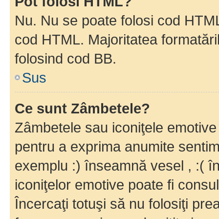
Pot folosi HTML?
Nu. Nu se poate folosi cod HTML c
cod HTML. Majoritatea formatăril
folosind cod BB.
Sus
Ce sunt Zâmbetele?
Zâmbetele sau iconiţele emotive s
pentru a exprima anumite sentim
exemplu :) înseamnă vesel , :( î
iconiţelor emotive poate fi consul
Încercaţi totuşi să nu folosiţi pr