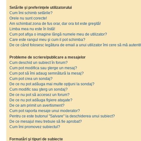
Setările şi preferinţele utilizatorului
Cum îmi schimb setările?
Orele nu sunt corecte!
Am schimbat zona de fus orar, dar ora tot este greşită!
Limba mea nu este în listă!
Cum pot afişa o imagine lângă numele meu de utilizator?
Care este rangul meu şi cum il pot schimba?
De ce când folosesc legătura de email a unui utilizator îmi cere să mă autenti
Probleme de scriere/publicare a mesajelor
Cum deschid un subiect în forum?
Cum pot modifica sau şterge un mesaj?
Cum pot să îmi adaug semnătură la mesaj?
Cum pot crea un sondaj?
De ce nu pot adăuga mai multe opţiuni la sondaj?
Cum modific sau şterg un sondaj?
De ce nu pot să accesez un forum?
De ce nu pot adăuga fişiere ataşate?
De ce am primit un avertisment?
Cum pot raporta mesaje unui moderator?
Pentru ce este butonul "Salvare" la deschiderea unui subiect?
De ce mesajul meu trebuie să fie aprobat?
Cum îmi promovez subiectul?
Formatări şi tipuri de subiecte