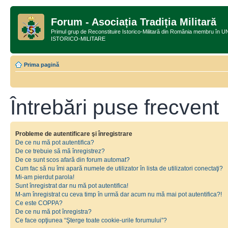
Forum - Asociația Tradiția Militară
Primul grup de Reconstituire Istorico-Militară din România membru
ISTORICO-MILITARE
Prima pagină
Întrebări puse frecvent
Probleme de autentificare şi înregistrare
De ce nu mă pot autentifica?
De ce trebuie să mă înregistrez?
De ce sunt scos afară din forum automat?
Cum fac să nu îmi apară numele de utilizator în lista de utilizatori conectaţi?
Mi-am pierdut parola!
Sunt înregistrat dar nu mă pot autentifica!
M-am înregistrat cu ceva timp în urmă dar acum nu mă mai pot autentifica?!
Ce este COPPA?
De ce nu mă pot înregistra?
Ce face opţiunea “Şterge toate cookie-urile forumului”?