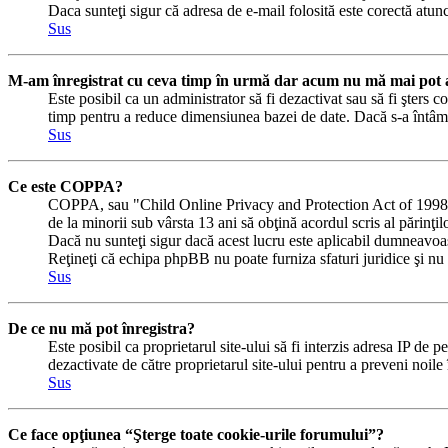
Daca sunteţi sigur că adresa de e-mail folosită este corectă atunc
Sus
M-am înregistrat cu ceva timp în urmă dar acum nu mă mai pot a
Este posibil ca un administrator să fi dezactivat sau să fi şters
timp pentru a reduce dimensiunea bazei de date. Dacă s-a întâmplat
Sus
Ce este COPPA?
COPPA, sau "Child Online Privacy and Protection Act of 1998" (Ac
de la minorii sub vârsta 13 ani să obţină acordul scris al părinţi
Dacă nu sunteţi sigur dacă acest lucru este aplicabil dumneavoastră
Reţineţi că echipa phpBB nu poate furniza sfaturi juridice şi nu e
Sus
De ce nu mă pot înregistra?
Este posibil ca proprietarul site-ului să fi interzis adresa IP de p
dezactivate de către proprietarul site-ului pentru a preveni noile
Sus
Ce face opţiunea “Şterge toate cookie-urile forumului”?