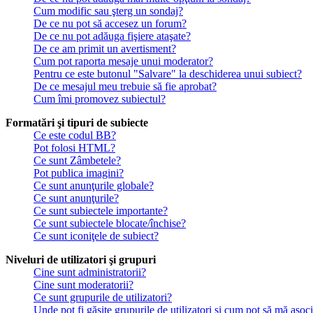
Cum modific sau şterg un sondaj?
De ce nu pot să accesez un forum?
De ce nu pot adăuga fişiere ataşate?
De ce am primit un avertisment?
Cum pot raporta mesaje unui moderator?
Pentru ce este butonul "Salvare" la deschiderea unui subiect?
De ce mesajul meu trebuie să fie aprobat?
Cum îmi promovez subiectul?
Formatări şi tipuri de subiecte
Ce este codul BB?
Pot folosi HTML?
Ce sunt Zâmbetele?
Pot publica imagini?
Ce sunt anunţurile globale?
Ce sunt anunţurile?
Ce sunt subiectele importante?
Ce sunt subiectele blocate/închise?
Ce sunt iconiţele de subiect?
Niveluri de utilizatori şi grupuri
Cine sunt administratorii?
Cine sunt moderatorii?
Ce sunt grupurile de utilizatori?
Unde pot fi găsite grupurile de utilizatori şi cum pot să mă asoc