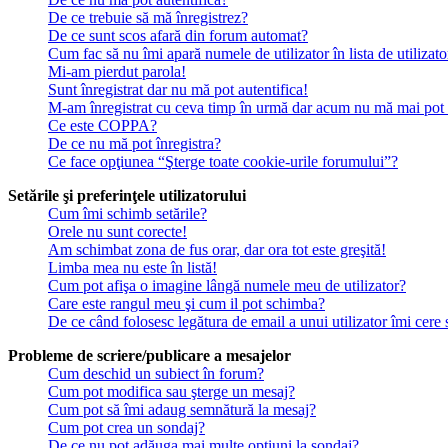
De ce trebuie să mă înregistrez?
De ce sunt scos afară din forum automat?
Cum fac să nu îmi apară numele de utilizator în lista de utilizato
Mi-am pierdut parola!
Sunt înregistrat dar nu mă pot autentifica!
M-am înregistrat cu ceva timp în urmă dar acum nu mă mai pot a
Ce este COPPA?
De ce nu mă pot înregistra?
Ce face opţiunea “Şterge toate cookie-urile forumului”?
Setările şi preferinţele utilizatorului
Cum îmi schimb setările?
Orele nu sunt corecte!
Am schimbat zona de fus orar, dar ora tot este greşită!
Limba mea nu este în listă!
Cum pot afişa o imagine lângă numele meu de utilizator?
Care este rangul meu şi cum il pot schimba?
De ce când folosesc legătura de email a unui utilizator îmi cere 
Probleme de scriere/publicare a mesajelor
Cum deschid un subiect în forum?
Cum pot modifica sau şterge un mesaj?
Cum pot să îmi adaug semnătură la mesaj?
Cum pot crea un sondaj?
De ce nu pot adăuga mai multe opţiuni la sondaj?