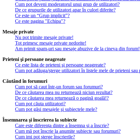
Cum pot deveni moderatorul unui grup de utilizatori?
De ce grupurile de utilizatori apar în culori diferite?
Ce este un “Grup implicit”?
Ce este pagina "Echipa"?
Mesaje private
Nu pot trimite mesaje private!
Tot primesc mesaje private nedorite!
Am primit spam-uri sau mesaje abuzive de la cineva din forum!
Prieteni şi persoane neagreate
Ce este lista de prieteni şi persoane neagreate?
Cum pot adăuga/şterge utilizatori în listele mele de prieteni sa
Căutând în forumuri
Cum pot să caut într-un forum sau forumuri?
De ce căutarea mea nu returnează niciun rezultat?
De ce căutarea mea returnează o pagină goală!?
Cum pot căuta utilizatori?
Cum pot găsi mesajele şi subiectele mele?
Însemnarea şi înscrierea la subiecte
Care este diferenţa dintre a însemna şi a înscrie?
Cum mă pot înscrie la anumite subiecte sau forumuri?
Cum imi pot şterge înscrierile?