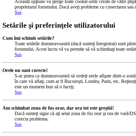
Această opţiune va şterge toate cookie-urile create de către php
proprietarul forumului. Dacă aveţi probleme cu conectarea sau de
Sus
Setările şi preferinţele utilizatorului
Cum îmi schimb setările?
Toate setările dumneavoastră (dacă sunteţi înregistrat) sunt păstra
forumului. Acest lucru vă va permite să vă schimbaţi toate setăril
Sus
Orele nu sunt corecte!
S-ar putea ca dumneavoastră să vedeţi orele afişate dintr-o zonă c
în care vă aflaţi, cum ar fi Bucureşti, Londra, Paris, etc. Reţineţi
este un moment bun să o faceţi.
Sus
Am schimbat zona de fus orar, dar ora tot este greşită!
Dacă sunteţi sigur că aţi setat zona de fus orar şi ora de vară/DS
corecta problema.
Sus