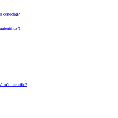
ri conectaţi?
utentifica?!
să mă autentific?