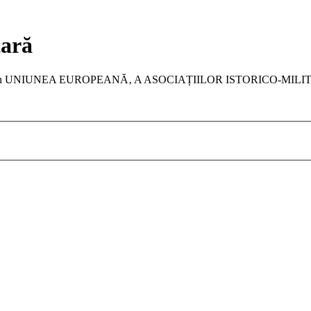
tară
a membru în UNIUNEA EUROPEANĂ‚ A ASOCIAȚIILOR ISTORICO-MIL