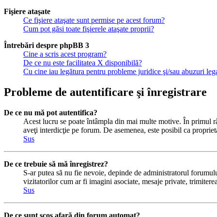
Fişiere ataşate
Ce fişiere ataşate sunt permise pe acest forum?
Cum pot găsi toate fişierele ataşate proprii?
Întrebări despre phpBB 3
Cine a scris acest program?
De ce nu este facilitatea X disponibilă?
Cu cine iau legătura pentru probleme juridice şi/sau abuzuri le
Probleme de autentificare şi înregistrare
De ce nu mă pot autentifica?
Acest lucru se poate întâmpla din mai multe motive. În primul rând
aveţi interdicţie pe forum. De asemenea, este posibil ca proprieta
Sus
De ce trebuie să mă înregistrez?
S-ar putea să nu fie nevoie, depinde de administratorul forumului
vizitatorilor cum ar fi imagini asociate, mesaje private, trimiter
Sus
De ce sunt scos afară din forum automat?