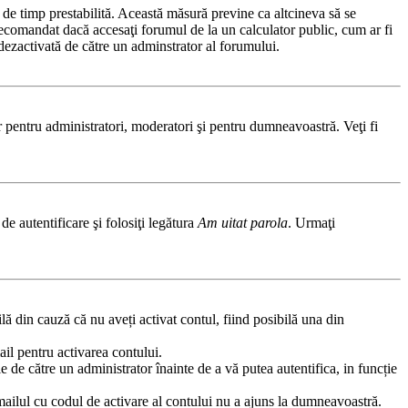
ă de timp prestabilită. Această măsură previne ca altcineva să se
 recomandat dacă accesaţi forumul de la un calculator public, cum ar fi
t dezactivată de către un adminstrator al forumului.
ar pentru administratori, moderatori şi pentru dumneavoastră. Veţi fi
de autentificare şi folosiţi legătura
Am uitat parola
. Urmaţi
ilă din cauză că nu aveți activat contul, fiind posibilă una din
ail pentru activarea contului.
fie de către un administrator înainte de a vă putea autentifica, in funcție
emailul cu codul de activare al contului nu a ajuns la dumneavoastră.