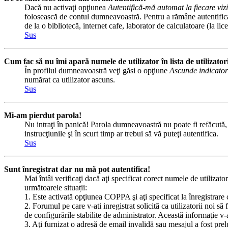
Dacă nu activaţi opţiunea
Autentifică-mă automat la fiecare vizi
folosească de contul dumneavoastră. Pentru a rămâne autentificat 
de la o bibliotecă, internet cafe, laborator de calculatoare (la l
Sus
Cum fac să nu îmi apară numele de utilizator în lista de utilizator
În profilul dumneavoastră veţi găsi o opţiune
Ascunde indicator
numărat ca utilizator ascuns.
Sus
Mi-am pierdut parola!
Nu intraţi în panică! Parola dumneavoastră nu poate fi refăcută, d
instrucţiunile şi în scurt timp ar trebui să vă puteţi autentifica.
Sus
Sunt înregistrat dar nu mă pot autentifica!
Mai întâi verificaţi dacă aţi specificat corect numele de utilizato
următoarele situații:
1. Este activată opţiunea COPPA şi aţi specificat la înregistrare 
2. Forumul pe care v-ati inregistrat solicită ca utilizatorii noi să
de configurările stabilite de administrator. Această informaţie v-a
3. Aţi furnizat o adresă de email invalidă sau mesajul a fost pre