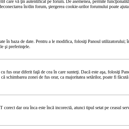
BB care vă ţin autentificat pe forum. De asemenea, permite funcţionalităţ
conectarea în/din forum, ştergerea cookie-urilor forumului poate ajuta în
te în baza de date. Pentru a le modifica, folosiţi Panoul utilizatorului; î
e şi preferinţele.
u fus orar diferit faţă de cea în care sunteţi. Dacă este aşa, folosiţi Pa
 că schimbarea zonei de fus orar, ca majoritatea setărilor, poate fi făcută d
T corect dar ora înca este încă incorectă, atunci tipul setat pe ceasul se