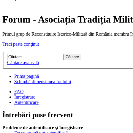
Forum - Asociația Tradiția Mili
Primul grup de Reconstituire Istorico-Militară din Români
Treci peste conţinut
Căutare avansată
Prima pagină
Schimbă dimensiunea fontului
FAQ
Înregistrare
Autentificare
Întrebări puse frecvent
Probleme de autentificare şi înregistrare
De ce nu mă pot autentifica?