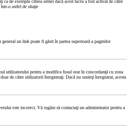
i ca de exemplu citirea urmei dacă acest lucru a fost activat de către
tr-o astfel de sitaţie
n general un link poate fi găsit în partea superioară a paginilor
noul utilizatorului pentru a modifica fusul orar în concordanţă cu zona
oar de către utilizatorii înregistraţi. Dacă nu sunteţi înregistrat, acesta
rverului este incorect. Vă rugăm să contactaţi un administrator pentru a