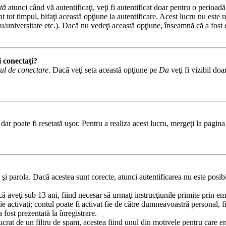
tă
atunci când vă autentificaţi, veţi fi autentificat doar pentru o perioad
tot timpul, bifaţi această opţiune la autentificare. Acest lucru nu este
iceu/universitate etc.). Dacă nu vedeţi această opţiune, înseamnă că a fos
i conectaţi?
ul de conectare
. Dacă veţi seta această opţiune pe
Da
veţi fi vizibil do
ar poate fi resetată uşor. Pentru a realiza acest lucru, mergeţi la pagina 
r şi parola. Dacă acestea sunt corecte, atunci autentificarea nu este posib
că aveţi sub 13 ani, fiind necesar să urmaţi instrucţiunile primite prin em
 fie activaţi; contul poate fi activat fie de către dumneavoastră personal, 
 fost prezentată la înregistrare.
lucrat de un filtru de spam, acestea fiind unul din motivele pentru care 