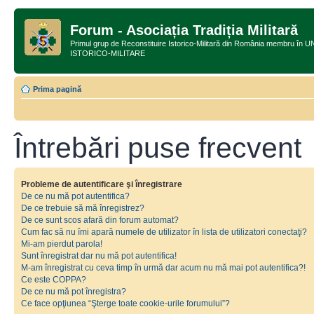
Forum - Asociația Tradiția Militară
Primul grup de Reconstituire Istorico-Militară din România membru
ISTORICO-MILITARE
Prima pagină
Întrebări puse frecvent
Probleme de autentificare şi înregistrare
De ce nu mă pot autentifica?
De ce trebuie să mă înregistrez?
De ce sunt scos afară din forum automat?
Cum fac să nu îmi apară numele de utilizator în lista de utilizatori conectaţi?
Mi-am pierdut parola!
Sunt înregistrat dar nu mă pot autentifica!
M-am înregistrat cu ceva timp în urmă dar acum nu mă mai pot autentifica?!
Ce este COPPA?
De ce nu mă pot înregistra?
Ce face opţiunea “Şterge toate cookie-urile forumului”?