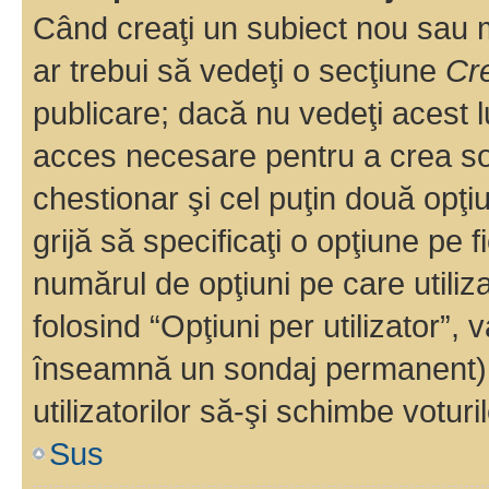
Când creaţi un subiect nou sau mo
ar trebui să vedeţi o secţiune
Cr
publicare; dacă nu vedeţi acest lu
acces necesare pentru a crea son
chestionar şi cel puţin două opţ
grijă să specificaţi o opţiune pe f
numărul de opţiuni pe care utiliza
folosind “Opţiuni per utilizator”, v
înseamnă un sondaj permanent) ş
utilizatorilor să-şi schimbe voturil
Sus