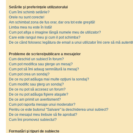
Setările şi preferinţele utilizatorului
Cum îmi schimb setările?
Orele nu sunt corecte!
Am schimbat zona de fus orar, dar ora tot este greşită!
Limba mea nu este în listă!
Cum pot afişa o imagine lângă numele meu de utilizator?
Care este rangul meu şi cum il pot schimba?
De ce când folosesc legătura de email a unui utilizator îmi cere să mă autenti
Probleme de scriere/publicare a mesajelor
Cum deschid un subiect în forum?
Cum pot modifica sau şterge un mesaj?
Cum pot să îmi adaug semnătură la mesaj?
Cum pot crea un sondaj?
De ce nu pot adăuga mai multe opţiuni la sondaj?
Cum modific sau şterg un sondaj?
De ce nu pot să accesez un forum?
De ce nu pot adăuga fişiere ataşate?
De ce am primit un avertisment?
Cum pot raporta mesaje unui moderator?
Pentru ce este butonul "Salvare" la deschiderea unui subiect?
De ce mesajul meu trebuie să fie aprobat?
Cum îmi promovez subiectul?
Formatări şi tipuri de subiecte