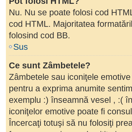
Pot folosi HTML?
Nu. Nu se poate folosi cod HTML c
cod HTML. Majoritatea formatăril
folosind cod BB.
Sus
Ce sunt Zâmbetele?
Zâmbetele sau iconiţele emotive s
pentru a exprima anumite sentim
exemplu :) înseamnă vesel , :( î
iconiţelor emotive poate fi consul
Încercaţi totuşi să nu folosiţi pr