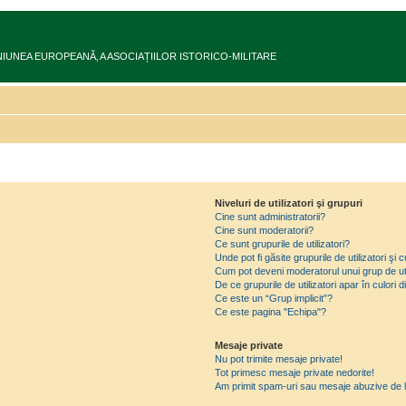
ru în UNIUNEA EUROPEANĂ‚ A ASOCIAȚIILOR ISTORICO-MILITARE
Niveluri de utilizatori şi grupuri
Cine sunt administratorii?
Cine sunt moderatorii?
Ce sunt grupurile de utilizatori?
Unde pot fi găsite grupurile de utilizatori ş
Cum pot deveni moderatorul unui grup de uti
De ce grupurile de utilizatori apar în culori di
Ce este un “Grup implicit”?
Ce este pagina "Echipa"?
Mesaje private
Nu pot trimite mesaje private!
Tot primesc mesaje private nedorite!
Am primit spam-uri sau mesaje abuzive de l