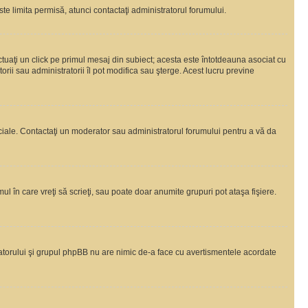
te limita permisă, atunci contactaţi administratorul forumului.
ctuaţi un click pe primul mesaj din subiect; acesta este întotdeauna asociat cu
rii sau administratorii îl pot modifica sau şterge. Acest lucru previne
peciale. Contactaţi un moderator sau administratorul forumului pentru a vă da
ul în care vreţi să scrieţi, sau poate doar anumite grupuri pot ataşa fişiere.
tratorului şi grupul phpBB nu are nimic de-a face cu avertismentele acordate