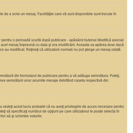
te de a scrie un mesaj. Facilităţile care vă sunt disponibile sunt trecute în
oar pentru o perioadă scurtă după publicare - apăsând butonul
Modifică
asociat
at acel mesaj împreună cu data şi ora modificării. Aceasta va apărea doar dacă
 au modificat. Reţineţi că utilizatorii normali nu pot şterge un mesaj odată
emnătură
din formularul de publicare pentru a vă adăuga semnătura. Puteţi,
area semnăturii unor anumite mesaje debifând caseta respectivă din
 vedeţi acest lucru probabil că nu aveţi privilegiile de acces necesare pentru
eţi să specificaţi numărul de opţiuni pe care utilizatorul le poate selecta în
ilor să-şi schimbe voturile.