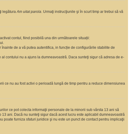
ţi legătura
Am uitat parola
. Urmaţi instrucţiunile şi în scurt timp ar trebui să vă
ctivat contul, fiind posibilă una din următoarele situații:
ui.
r înainte de a vă putea autentifica, in funcție de configurările stabilite de
are al contului nu a ajuns la dumneavoastră. Daca sunteţi sigur că adresa de e-
torii ce nu au fost activi o perioadă lungă de timp pentru a reduce dimensiunea
urilor ce pot colecta informaţii personale de la minorii sub vârsta 13 ani să
sub 13 ani. Dacă nu sunteţi sigur dacă acest lucru este aplicabil dumneavoastră
nu poate furniza sfaturi juridice şi nu este un punct de contact pentru implicaţii