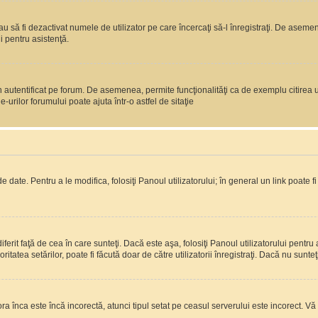
 sau să fi dezactivat numele de utilizator pe care încercaţi să-l înregistraţi. De aseme
i pentru asistenţă.
 autentificat pe forum. De asemenea, permite funcţionalităţi ca de exemplu citirea u
rilor forumului poate ajuta într-o astfel de sitaţie
 date. Pentru a le modifica, folosiţi Panoul utilizatorului; în general un link poate f
erit faţă de cea în care sunteţi. Dacă este aşa, folosiţi Panoul utilizatorului pentru 
itatea setărilor, poate fi făcută doar de către utilizatorii înregistraţi. Dacă nu sunte
ora înca este încă incorectă, atunci tipul setat pe ceasul serverului este incorect. 