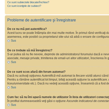
Ce sunt subiectele blocate/închise?
Ce sunt iconiţele de subiect?
Probleme de autentificare şi înregistrare
De ce nu mă pot autentifica?
Acest lucru se poate întâmpla din mai multe motive. În primul rând verificaţi dac
asemenea, este posibil ca proprietarul site-ului să aibă o eroare de configura
Sus
De ce trebuie să mă înregistrez?
S-ar putea să nu fie nevoie, depinde de administratorul forumului dacă e nevoie
asociate, mesaje private, trimiterea de email-uri altor utilizatori, înscrierea
Sus
De ce sunt scos afară din forum automat?
Dacă nu activaţi opţiunea
Autentifică-mă automat la fiecare vizită
atunci când 
Pentru a rămâne autentificat tot timpul, bifaţi această opţiune la autentificare
liceu/universitate etc.). Dacă nu vedeţi această opţiune, înseamnă că a fost d
Sus
Cum fac să nu îmi apară numele de utilizator în lista de utilizatori conectaţ
În profilul dumneavoastră veţi găsi o opţiune
Ascunde indicatorul de conecta
Sus