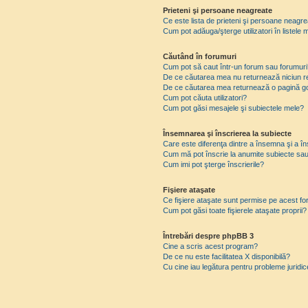
Prieteni şi persoane neagreate
Ce este lista de prieteni şi persoane neagr
Cum pot adăuga/şterge utilizatori în listel
Căutând în forumuri
Cum pot să caut într-un forum sau forumuri
De ce căutarea mea nu returnează niciun re
De ce căutarea mea returnează o pagină g
Cum pot căuta utilizatori?
Cum pot găsi mesajele şi subiectele mele?
Însemnarea şi înscrierea la subiecte
Care este diferenţa dintre a însemna şi a în
Cum mă pot înscrie la anumite subiecte sau
Cum imi pot şterge înscrierile?
Fişiere ataşate
Ce fişiere ataşate sunt permise pe acest f
Cum pot găsi toate fişierele ataşate proprii?
Întrebări despre phpBB 3
Cine a scris acest program?
De ce nu este facilitatea X disponibilă?
Cu cine iau legătura pentru probleme juridi