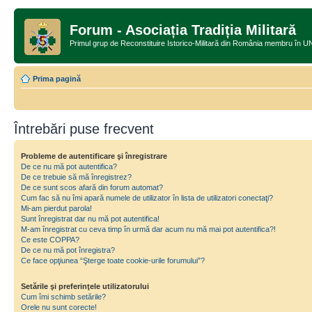
Forum - Asociația Tradiția Militară
Primul grup de Reconstituire Istorico-Militară din România memb
Prima pagină
Întrebări puse frecvent
Probleme de autentificare şi înregistrare
De ce nu mă pot autentifica?
De ce trebuie să mă înregistrez?
De ce sunt scos afară din forum automat?
Cum fac să nu îmi apară numele de utilizator în lista de utilizatori conectaţi?
Mi-am pierdut parola!
Sunt înregistrat dar nu mă pot autentifica!
M-am înregistrat cu ceva timp în urmă dar acum nu mă mai pot autentifica?!
Ce este COPPA?
De ce nu mă pot înregistra?
Ce face opţiunea “Şterge toate cookie-urile forumului”?
Setările şi preferinţele utilizatorului
Cum îmi schimb setările?
Orele nu sunt corecte!