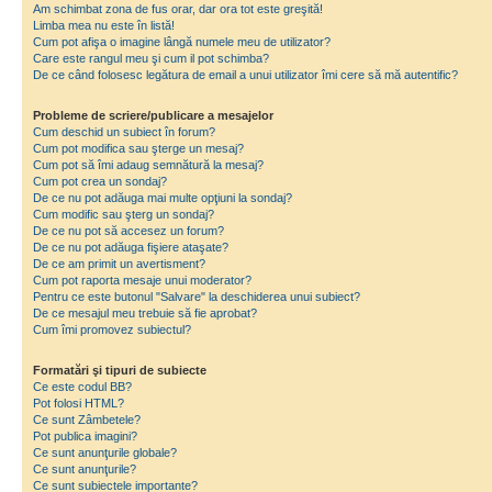
Am schimbat zona de fus orar, dar ora tot este greşită!
Limba mea nu este în listă!
Cum pot afişa o imagine lângă numele meu de utilizator?
Care este rangul meu şi cum il pot schimba?
De ce când folosesc legătura de email a unui utilizator îmi cere să mă autentific?
Probleme de scriere/publicare a mesajelor
Cum deschid un subiect în forum?
Cum pot modifica sau şterge un mesaj?
Cum pot să îmi adaug semnătură la mesaj?
Cum pot crea un sondaj?
De ce nu pot adăuga mai multe opţiuni la sondaj?
Cum modific sau şterg un sondaj?
De ce nu pot să accesez un forum?
De ce nu pot adăuga fişiere ataşate?
De ce am primit un avertisment?
Cum pot raporta mesaje unui moderator?
Pentru ce este butonul "Salvare" la deschiderea unui subiect?
De ce mesajul meu trebuie să fie aprobat?
Cum îmi promovez subiectul?
Formatări şi tipuri de subiecte
Ce este codul BB?
Pot folosi HTML?
Ce sunt Zâmbetele?
Pot publica imagini?
Ce sunt anunţurile globale?
Ce sunt anunţurile?
Ce sunt subiectele importante?