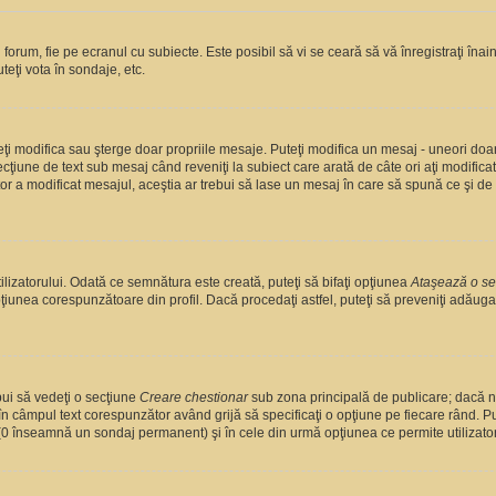
orum, fie pe ecranul cu subiecte. Este posibil să vi se ceară să vă înregistraţi înain
teţi vota în sondaje, etc.
uteţi modifica sau şterge doar propriile mesaje. Puteţi modifica un mesaj - uneori d
cţiune de text sub mesaj când reveniţi la subiect care arată de câte ori aţi modific
a modificat mesajul, aceştia ar trebui să lase un mesaj în care să spună ce şi de ce
lizatorului. Odată ce semnătura este creată, puteţi să bifaţi opţiunea
Ataşează o s
unea corespunzătoare din profil. Dacă procedaţi astfel, puteţi să preveniţi adăug
bui să vedeţi o secţiune
Creare chestionar
sub zona principală de publicare; dacă nu
 în câmpul text corespunzător având grijă să specificaţi o opţiune pe fiecare rând. Put
lui (0 înseamnă un sondaj permanent) şi în cele din urmă opţiunea ce permite utilizator