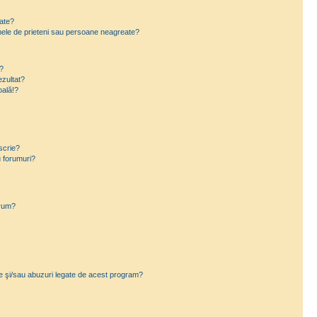
eate?
e mele de prieteni sau persoane neagreate?
?
zultat?
oală!?
scrie?
 forumuri?
orum?
ce şi/sau abuzuri legate de acest program?