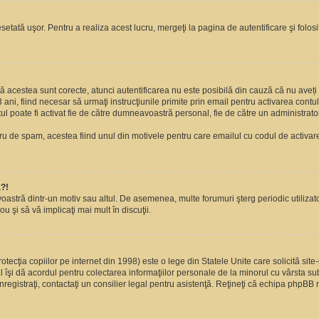
setată uşor. Pentru a realiza acest lucru, mergeţi la pagina de autentificare şi folosi
acă acestea sunt corecte, atunci autentificarea nu este posibilă din cauză că nu aveți a
 ani, fiind necesar să urmaţi instrucţiunile primite prin email pentru activarea contul
contul poate fi activat fie de către dumneavoastră personal, fie de către un administrato
filtru de spam, acestea fiind unul din motivele pentru care emailul cu codul de activ
a?!
avoastră dintr-un motiv sau altul. De asemenea, multe forumuri şterg periodic utiliza
u şi să vă implicaţi mai mult în discuţii.
cţia copiilor pe internet din 1998) este o lege din Statele Unite care solicită site-
gal îşi dă acordul pentru colectarea informaţiilor personale de la minorul cu vârsta 
 înregistraţi, contactaţi un consilier legal pentru asistenţă. Reţineţi că echipa phpBB 