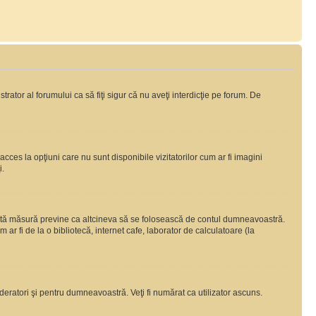
rator al forumului ca să fiţi sigur că nu aveţi interdicţie pe forum. De
ces la opţiuni care nu sunt disponibile vizitatorilor cum ar fi imagini
i.
ceastă măsură previne ca altcineva să se folosească de contul dumneavoastră.
ar fi de la o bibliotecă, internet cafe, laborator de calculatoare (la
moderatori şi pentru dumneavoastră. Veţi fi numărat ca utilizator ascuns.