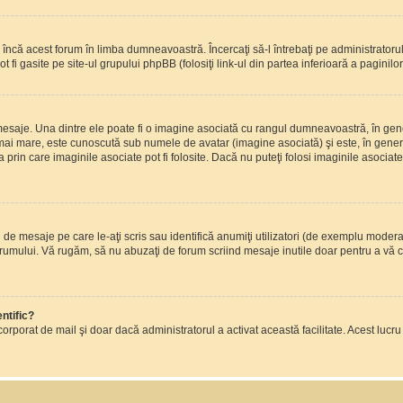
încă acest forum în limba dumneavoastră. Încercaţi să-l întrebaţi pe administrator
t fi gasite pe site-ul grupului phpBB (folosiţi link-ul din partea inferioară a paginilo
mesaje. Una dintre ele poate fi o imagine asociată cu rangul dumneavoastră, în gen
mai mare, este cunoscută sub numele de avatar (imagine asociată) şi este, în general
prin care imaginile asociate pot fi folosite. Dacă nu puteţi folosi imaginile asociate,
 mesaje pe care le-aţi scris sau identifică anumiţi utilizatori (de exemplu moderato
orumului. Vă rugăm, să nu abuzaţi de forum scriind mesaje inutile doar pentru a vă cr
ntific?
ul încorporat de mail şi doar dacă administratorul a activat această facilitate. Acest 