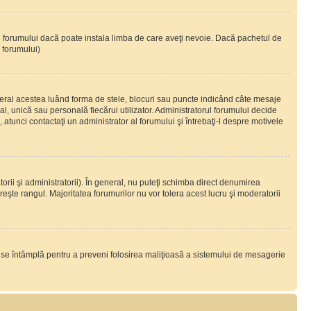
ul forumului dacă poate instala limba de care aveţi nevoie. Dacă pachetul de
r forumului)
eral acestea luând forma de stele, blocuri sau puncte indicând câte mesaje
, unică sau personală fiecărui utilizator. Administratorul forumului decide
 atunci contactaţi un administrator al forumului şi întrebaţi-l despre motivele
rii şi administratorii). În general, nu puteţi schimba direct denumirea
eşte rangul. Majoritatea forumurilor nu vor tolera acest lucru şi moderatorii
lucru se întâmplă pentru a preveni folosirea maliţioasă a sistemului de mesagerie