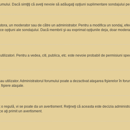
rumului. Dacă simţiţi că aveţi nevoie să adăugaţi opţiuni suplimentare sondajului pes
estora, un moderator sau de către un administrator. Pentru a modifica un sondaj, efe
rice opţiuni ale sondajului. Dacă membrii şi-au exprimat opţiunile deja, doar moderato
 utilizatori. Pentru a vedea, citi, publica, etc. este nevoie probabil de permisiuni s
 utilizator. Administratorul forumului poate a dezactivat ataşarea fişierelor în forum
fişiere ataşate.
at o regulă, vi se poate da un avertisment. Reţineţi că aceasta este decizia adminis
ce aţi primit un avertisment.