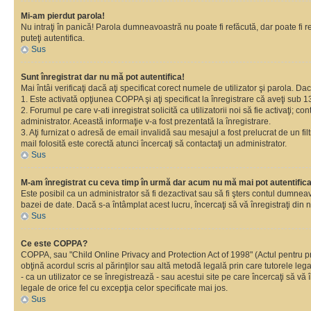
Mi-am pierdut parola!
Nu intraţi în panică! Parola dumneavoastră nu poate fi refăcută, dar poate fi re
puteţi autentifica.
Sus
Sunt înregistrat dar nu mă pot autentifica!
Mai întâi verificaţi dacă aţi specificat corect numele de utilizator şi parola. D
1. Este activată opţiunea COPPA şi aţi specificat la înregistrare că aveţi sub 13
2. Forumul pe care v-ati inregistrat solicită ca utilizatorii noi să fie activaţi; 
administrator. Această informaţie v-a fost prezentată la înregistrare.
3. Aţi furnizat o adresă de email invalidă sau mesajul a fost prelucrat de un 
mail folosită este corectă atunci încercaţi să contactaţi un administrator.
Sus
M-am înregistrat cu ceva timp în urmă dar acum nu mă mai pot autentific
Este posibil ca un administrator să fi dezactivat sau să fi şters contul dumne
bazei de date. Dacă s-a întâmplat acest lucru, încercaţi să vă înregistraţi din no
Sus
Ce este COPPA?
COPPA, sau "Child Online Privacy and Protection Act of 1998" (Actul pentru prote
obţină acordul scris al părinţilor sau altă metodă legală prin care tutorele le
- ca un utilizator ce se înregistrează - sau acestui site pe care încercaţi să vă
legale de orice fel cu excepţia celor specificate mai jos.
Sus