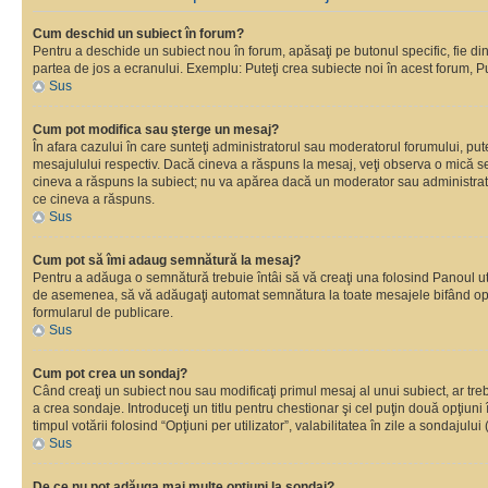
Cum deschid un subiect în forum?
Pentru a deschide un subiect nou în forum, apăsaţi pe butonul specific, fie din f
partea de jos a ecranului. Exemplu: Puteţi crea subiecte noi în acest forum, Pu
Sus
Cum pot modifica sau şterge un mesaj?
În afara cazului în care sunteţi administratorul sau moderatorul forumului, p
mesajulului respectiv. Dacă cineva a răspuns la mesaj, veţi observa o mică se
cineva a răspuns la subiect; nu va apărea dacă un moderator sau administrator 
ce cineva a răspuns.
Sus
Cum pot să îmi adaug semnătură la mesaj?
Pentru a adăuga o semnătură trebuie întâi să vă creaţi una folosind Panoul uti
de asemenea, să vă adăugaţi automat semnătura la toate mesajele bifând opţi
formularul de publicare.
Sus
Cum pot crea un sondaj?
Când creaţi un subiect nou sau modificaţi primul mesaj al unui subiect, ar tre
a crea sondaje. Introduceţi un titlu pentru chestionar şi cel puţin două opţiuni
timpul votării folosind “Opţiuni per utilizator”, valabilitatea în zile a sondaju
Sus
De ce nu pot adăuga mai multe opţiuni la sondaj?