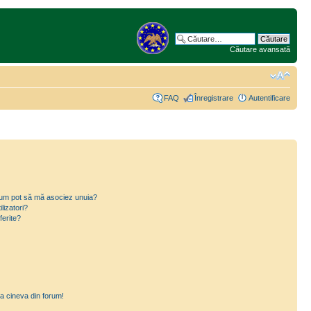
Căutare avansată
FAQ
Înregistrare
Autentificare
i cum pot să mă asociez unuia?
lizatori?
ferite?
a cineva din forum!