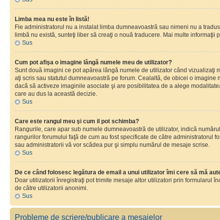
Limba mea nu este în listă!
Fie administratorul nu a instalat limba dumneavoastră sau nimeni nu a tradus 
limbă nu există, sunteţi liber să creaţi o nouă traducere. Mai multe informaţii po
Sus
Cum pot afişa o imagine lângă numele meu de utilizator?
Sunt două imagini ce pot apărea lângă numele de utilizator când vizualizaţi 
aţi scris sau statutul dumneavoastră pe forum. Cealaltă, de obicei o imagine 
dacă să activeze imaginile asociate şi are posibilitatea de a alege modalitatea 
care au dus la această decizie.
Sus
Care este rangul meu şi cum il pot schimba?
Rangurile, care apar sub numele dumneavoastră de utilizator, indică numărul de
rangurilor forumului faţă de cum au fost specificate de către administratorul f
sau administratorii vă vor scădea pur şi simplu numărul de mesaje scrise.
Sus
De ce când folosesc legătura de email a unui utilizator îmi cere să mă aute
Doar utilizatorii înregistraţi pot trimite mesaje altor utilizatori prin formular
de către utilizatorii anonimi.
Sus
Probleme de scriere/publicare a mesajelor