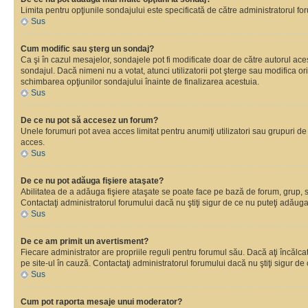
Limita pentru opţiunile sondajului este specificată de către administratorul fo
Sus
Cum modific sau şterg un sondaj?
Ca şi în cazul mesajelor, sondajele pot fi modificate doar de către autorul ac
sondajul. Dacă nimeni nu a votat, atunci utilizatorii pot şterge sau modifica o
schimbarea opţiunilor sondajului înainte de finalizarea acestuia.
Sus
De ce nu pot să accesez un forum?
Unele forumuri pot avea acces limitat pentru anumiţi utilizatori sau grupuri de
acces.
Sus
De ce nu pot adăuga fişiere ataşate?
Abilitatea de a adăuga fişiere ataşate se poate face pe bază de forum, grup, sau
Contactaţi administratorul forumului dacă nu ştiţi sigur de ce nu puteţi adăuga 
Sus
De ce am primit un avertisment?
Fiecare administrator are propriile reguli pentru forumul său. Dacă aţi încălc
pe site-ul în cauză. Contactaţi administratorul forumului dacă nu ştiţi sigur de 
Sus
Cum pot raporta mesaje unui moderator?