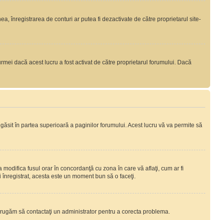
nea, înregistrarea de conturi ar putea fi dezactivate de către proprietarul site-
rmei dacă acest lucru a fost activat de către proprietarul forumului. Dacă
i găsit în partea superioară a paginilor forumului. Acest lucru vă va permite să
a modifica fusul orar în concordanţă cu zona în care vă aflaţi, cum ar fi
ţi înregistrat, acesta este un moment bun să o faceţi.
Vă rugăm să contactaţi un administrator pentru a corecta problema.