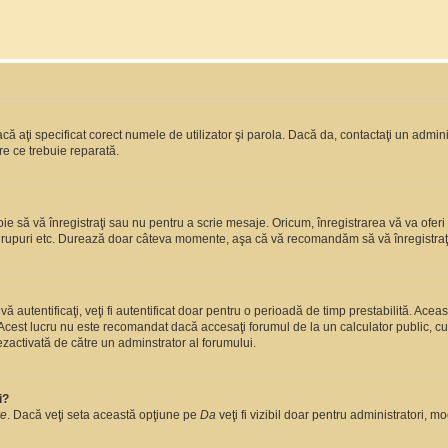
ă aţi specificat corect numele de utilizator şi parola. Dacă da, contactaţi un administ
re ce trebuie reparată.
 să vă înregistraţi sau nu pentru a scrie mesaje. Oricum, înregistrarea vă va oferi ac
 în grupuri etc. Durează doar câteva momente, aşa că vă recomandăm să vă înregistraţ
vă autentificaţi, veţi fi autentificat doar pentru o perioadă de timp prestabilită. A
. Acest lucru nu este recomandat dacă accesaţi forumul de la un calculator public, cum 
ezactivată de către un adminstrator al forumului.
i?
re
. Dacă veţi seta această opţiune pe
Da
veţi fi vizibil doar pentru administratori, 