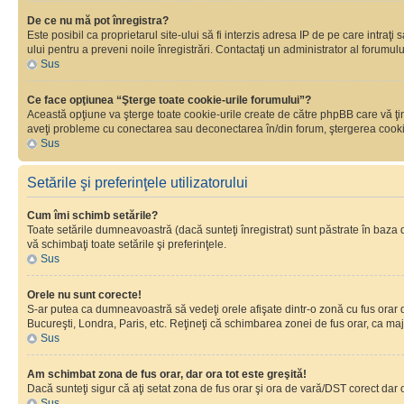
De ce nu mă pot înregistra?
Este posibil ca proprietarul site-ului să fi interzis adresa IP de pe care intraţi
ului pentru a preveni noile înregistrări. Contactaţi un administrator al forumulu
Sus
Ce face opţiunea “Şterge toate cookie-urile forumului”?
Această opţiune va şterge toate cookie-urile create de către phpBB care vă ţin
aveţi probleme cu conectarea sau deconectarea în/din forum, ştergerea cookie-u
Sus
Setările şi preferinţele utilizatorului
Cum îmi schimb setările?
Toate setările dumneavoastră (dacă sunteţi înregistrat) sunt păstrate în baza de
vă schimbaţi toate setările şi preferinţele.
Sus
Orele nu sunt corecte!
S-ar putea ca dumneavoastră să vedeţi orele afişate dintr-o zonă cu fus orar dif
Bucureşti, Londra, Paris, etc. Reţineţi că schimbarea zonei de fus orar, ca major
Sus
Am schimbat zona de fus orar, dar ora tot este greşită!
Dacă sunteţi sigur că aţi setat zona de fus orar şi ora de vară/DST corect dar 
Sus